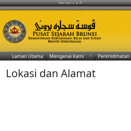
A
Text size :
A
A
Laman Utama
Mengenai Kami
Perkhidmatan
Lokasi dan Alamat