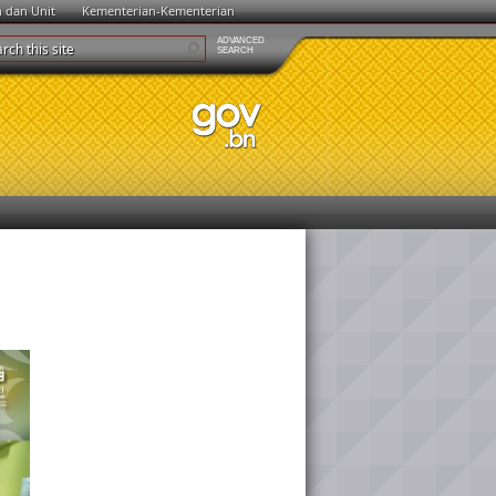
n dan Unit
Kementerian-Kementerian
ADVANCED
SEARCH