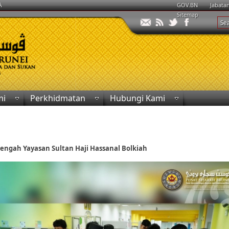
A
GOV.BN
Jabata
Sitemap
mi
Perkhidmatan
Hubungi Kami
ngah Yayasan Sultan Haji Hassanal Bolkiah