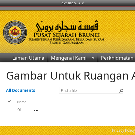
A
Text size :
A
A
Laman Utama
Mengenai Kami
Perkhidmatan
Gambar Untuk Ruangan Ak
All Documents
Name
01
Privacy Policy