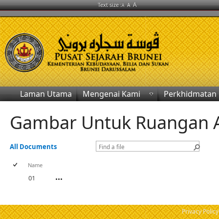
A
Text size :
A
A
Laman Utama
Mengenai Kami
Perkhidmatan
Gambar Untuk Ruangan Ak
All Documents
Name
01
Privacy Policy